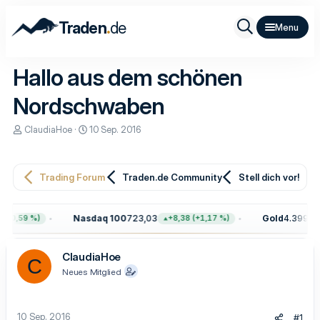
.
Traden
de
Hallo aus dem schönen
Nordschwaben
E
E
ClaudiaHoe
10 Sep. 2016
r
r
s
s
t
t
e
e
Trading Forum
Traden.de Community
Stell dich vor!
l
l
l
l
e
t
Nasdaq 100
723,03
Gold
4.399,70
(+0,59 %)
+8,38 (+1,17 %)
r
a
m
ClaudiaHoe
C
Neues Mitglied
10 Sep. 2016
#1