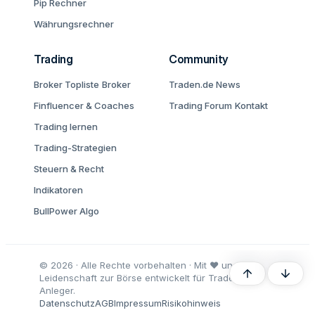
Pip Rechner
Währungsrechner
Trading
Community
Broker Topliste
Broker
Traden.de News
Finfluencer & Coaches
Trading Forum
Kontakt
Trading lernen
Trading-Strategien
Steuern & Recht
Indikatoren
BullPower Algo
© 2026 · Alle Rechte vorbehalten · Mit ♥ und
Oben
Unten
Leidenschaft zur Börse entwickelt für Trader und
Anleger.
Datenschutz
AGB
Impressum
Risikohinweis