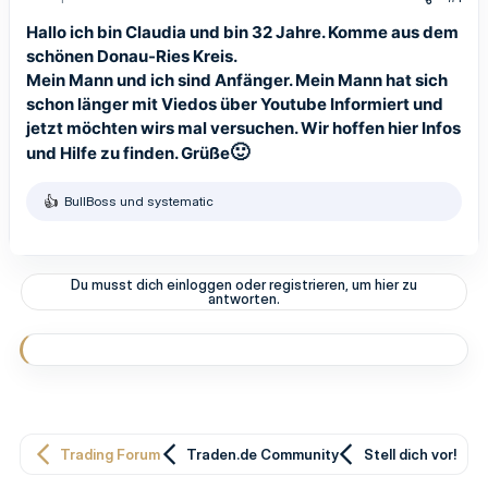
Hallo ich bin Claudia und bin 32 Jahre. Komme aus dem
schönen Donau-Ries Kreis.
Mein Mann und ich sind Anfänger. Mein Mann hat sich
schon länger mit Viedos über Youtube Informiert und
jetzt möchten wirs mal versuchen. Wir hoffen hier Infos
🙂
und Hilfe zu finden. Grüße
BullBoss
und
systematic
R
e
a
k
t
Du musst dich einloggen oder registrieren, um hier zu
i
antworten.
o
n
e
n
:
Trading Forum
Traden.de Community
Stell dich vor!