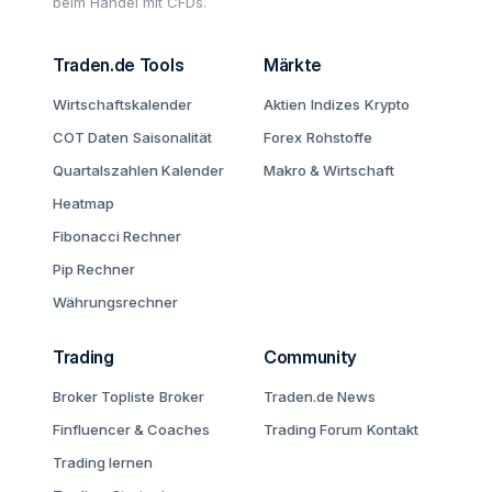
beim Handel mit CFDs.
Traden.de Tools
Märkte
Wirtschaftskalender
Aktien
Indizes
Krypto
COT Daten
Saisonalität
Forex
Rohstoffe
Quartalszahlen Kalender
Makro & Wirtschaft
Heatmap
Fibonacci Rechner
Pip Rechner
Währungsrechner
Trading
Community
Broker Topliste
Broker
Traden.de News
Finfluencer & Coaches
Trading Forum
Kontakt
Trading lernen