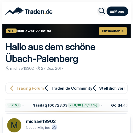
.
Traden
de
BullPower V7 ist da
Entdecken →
NEU
Hallo aus dem schöne
Übach-Palenberg
E
E
michael19902
27 Dez. 2017
r
r
s
s
t
t
e
e
Trading Forum
Traden.de Community
Stell dich vor!
l
l
l
l
e
t
Nasdaq 100
723,03
Gold
4.402,8
 (+0,62 %)
+8,38 (+1,17 %)
r
a
m
michael19902
M
Neues Mitglied