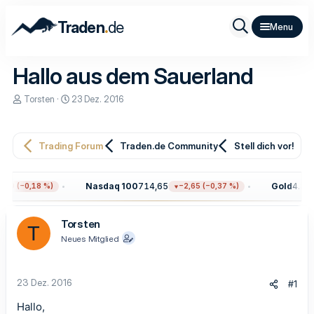
.
Traden
de
Hallo aus dem Sauerland
E
E
Torsten
23 Dez. 2016
r
r
s
s
t
t
e
e
Trading Forum
Traden.de Community
Stell dich vor!
l
l
l
l
e
t
Nasdaq 100
714,65
Gold
4.377
59 (−0,18 %)
−2,65 (−0,37 %)
r
a
m
Torsten
T
Neues Mitglied
23 Dez. 2016
#1
Hallo,