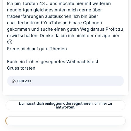
Ich bin Torsten 43 J und möchte hier mit weiteren
neugierigen gleichgesinnten mich gerne über
tradeerfahrungen austauschen. Ich bin über
charttechnik und YouTube an binäre Optionen
gekommen und suche einen guten Weg daraus Profit zu
erwirtschaften. Denke da bin ich nicht der einzige hier
🙂
Freue mich auf gute Themen.
Euch ein frohes gesegnetes Weihnachtsfest
Gruss torsten
BullBoss
R
e
a
k
t
Du musst dich einloggen oder registrieren, um hier zu
i
antworten.
o
n
e
n
: