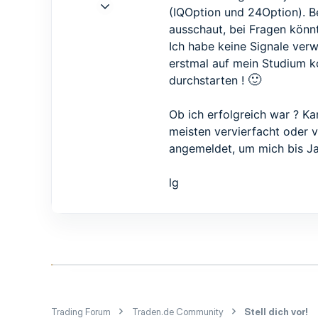
27 Nov. 2016
(IQOption und 24Option). Be
5
ausschaut, bei Fragen könn
1
Ich habe keine Signale verw
3
erstmal auf mein Studium ko
30
🙂
durchstarten !
Ob ich erfolgreich war ? Ka
meisten vervierfacht oder v
angemeldet, um mich bis Ja
lg
Trading Forum
Traden.de Community
Stell dich vor!