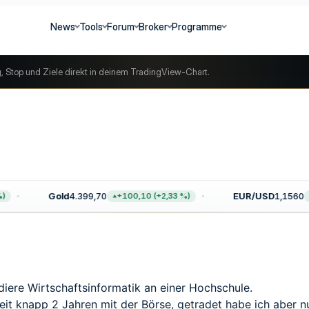
News
Tools
Forum
Broker
Programme
g, Stop und Ziele direkt in deinem TradingView-Chart.
Gold
4.399,70
EUR/USD
1,1560
+100,10 (+2,33 %)
+
udiere Wirtschaftsinformatik an einer Hochschule.
seit knapp 2 Jahren mit der Börse, getradet habe ich aber n