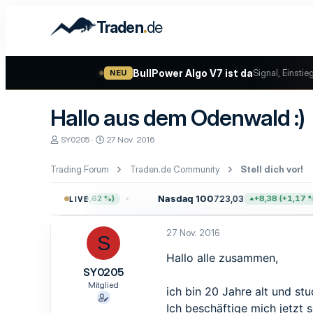
.
Traden
de
BullPower Algo V7 ist da
Signal, Einstie
NEU
Hallo aus dem Odenwald :)
E
E
SY0205
27 Nov. 2016
r
r
s
s
Trading Forum
Traden.de Community
Stell dich vor!
t
t
e
e
l
l
757,64
Nasdaq 100
723,03
+47,68 (+0,62 %)
+8,38 (+1,17 %)
LIVE
l
l
e
t
r
a
27 Nov. 2016
S
m
Hallo alle zusammen,
SY0205
Mitglied
ich bin 20 Jahre alt und st
Ich beschäftige mich jetzt 