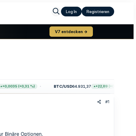
Log In
Registrieren
V7 entdecken →
BTC/USD
64.931,37
0,0035 (+0,31 %)
+22,89 (+0,04 %)
#1
ur Binäre Optionen.