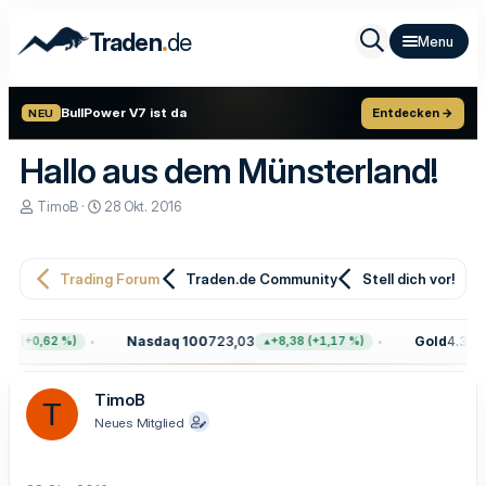
.
Traden
de
BullPower V7 ist da
Entdecken →
NEU
Hallo aus dem Münsterland!
E
E
TimoB
28 Okt. 2016
r
r
s
s
t
t
e
e
Trading Forum
Traden.de Community
Stell dich vor!
l
l
l
l
e
t
Nasdaq 100
723,03
Gold
4.399,
8 (+0,62 %)
+8,38 (+1,17 %)
r
a
m
TimoB
T
Neues Mitglied