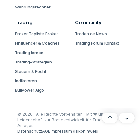
Währungsrechner
Trading
Community
Broker Topliste
Broker
Traden.de News
Finfluencer & Coaches
Trading Forum
Kontakt
Trading lernen
Trading-Strategien
Steuern & Recht
Indikatoren
BullPower Algo
© 2026 · Alle Rechte vorbehalten · Mit ♥ und
Oben
Unten
Leidenschaft zur Börse entwickelt für Trader und
Anleger.
Datenschutz
AGB
Impressum
Risikohinweis