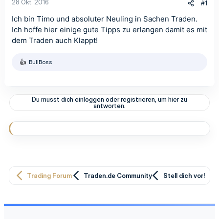
28 Okt. 2016
#1
Ich bin Timo und absoluter Neuling in Sachen Traden.
Ich hoffe hier einige gute Tipps zu erlangen damit es mit
dem Traden auch Klappt!
BullBoss
R
e
a
k
t
Du musst dich einloggen oder registrieren, um hier zu
i
antworten.
o
n
e
n
:
Trading Forum
Traden.de Community
Stell dich vor!