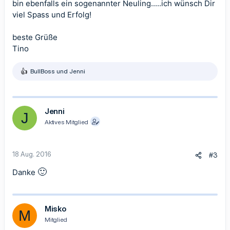
bin ebenfalls ein sogenannter Neuling.....ich wünsch Dir
viel Spass und Erfolg!
beste Grüße
Tino
BullBoss
und
Jenni
R
e
a
k
t
Jenni
J
i
Aktives Mitglied
o
n
e
n
18 Aug. 2016
#3
:
🙂
Danke
Misko
M
Mitglied