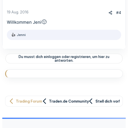
19 Aug. 2016
#4
🙂
Willkommen Jeni
Jenni
R
e
a
k
t
Du musst dich einloggen oder registrieren, um hier zu
i
antworten.
o
n
e
n
:
Trading Forum
Traden.de Community
Stell dich vor!