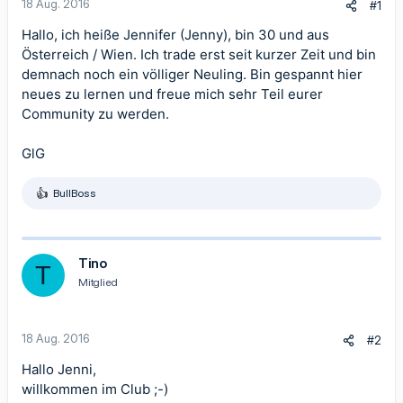
18 Aug. 2016
#1
Hallo, ich heiße Jennifer (Jenny), bin 30 und aus
Österreich / Wien. Ich trade erst seit kurzer Zeit und bin
demnach noch ein völliger Neuling. Bin gespannt hier
neues zu lernen und freue mich sehr Teil eurer
Community zu werden.
GlG
BullBoss
R
e
a
k
t
Tino
T
i
Mitglied
o
n
e
n
18 Aug. 2016
#2
:
Hallo Jenni,
willkommen im Club ;-)