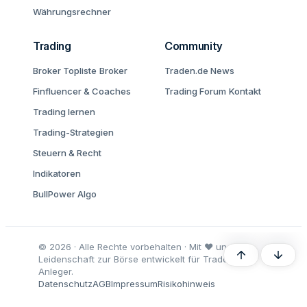
Währungsrechner
Trading
Community
Broker Topliste
Broker
Traden.de News
Finfluencer & Coaches
Trading Forum
Kontakt
Trading lernen
Trading-Strategien
Steuern & Recht
Indikatoren
BullPower Algo
© 2026 · Alle Rechte vorbehalten · Mit ♥ und
Oben
Unten
Leidenschaft zur Börse entwickelt für Trader und
Anleger.
Datenschutz
AGB
Impressum
Risikohinweis