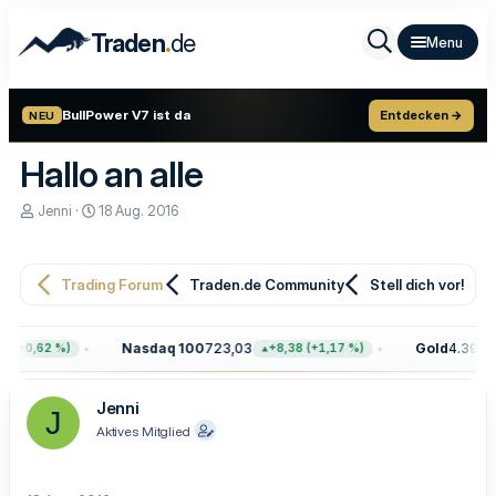
.
Traden
de
BullPower V7 ist da
Entdecken →
NEU
Hallo an alle
E
E
Jenni
18 Aug. 2016
r
r
s
s
t
t
e
e
Trading Forum
Traden.de Community
Stell dich vor!
l
l
l
l
e
t
Nasdaq 100
723,03
Gold
4.399,7
 (+0,62 %)
+8,38 (+1,17 %)
r
a
m
Jenni
J
Aktives Mitglied