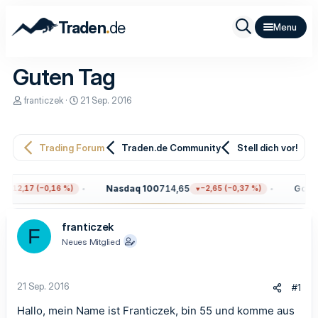
.
Traden
de
Guten Tag
E
E
franticzek
21 Sep. 2016
r
r
s
s
t
t
e
e
Trading Forum
Traden.de Community
Stell dich vor!
l
l
l
l
e
t
Nasdaq 100
714,65
Gold
4
−12,17 (−0,16 %)
−2,65 (−0,37 %)
r
a
m
franticzek
F
Neues Mitglied
21 Sep. 2016
#1
Hallo, mein Name ist Franticzek, bin 55 und komme aus