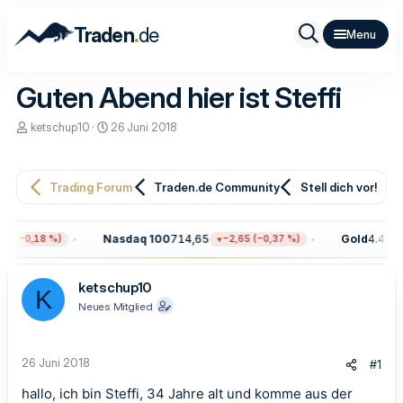
.
Traden
de
Guten Abend hier ist Steffi
E
E
ketschup10
26 Juni 2018
r
r
s
s
t
t
e
e
Trading Forum
Traden.de Community
Stell dich vor!
l
l
l
l
e
t
Nasdaq 100
714,65
Gold
4.408,0
9 (−0,18 %)
−2,65 (−0,37 %)
r
a
m
ketschup10
K
Neues Mitglied
26 Juni 2018
#1
hallo, ich bin Steffi, 34 Jahre alt und komme aus der