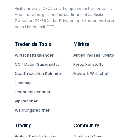
Risikohinweis: CFDs sind komplexe Instrumente mit
Hebel und bergen ein hohes finanzielles Risiko.
Zwischen 74-89% der Privatanlegerkonten verlieren
beim Handel mit CFDs.
Traden.de Tools
Märkte
Wirtschaftskalender
Aktien
Indizes
Krypto
COT Daten
Saisonalität
Forex
Rohstoffe
Quartalszahlen Kalender
Makro & Wirtschaft
Heatmap
Fibonacci Rechner
Pip Rechner
Währungsrechner
Trading
Community
Broker Topliste
Broker
Traden.de News