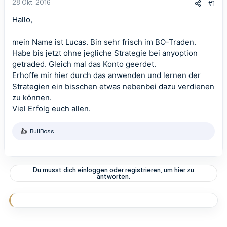
28 Okt. 2016
#1
Hallo,
mein Name ist Lucas. Bin sehr frisch im BO-Traden.
Habe bis jetzt ohne jegliche Strategie bei anyoption
getraded. Gleich mal das Konto geerdet.
Erhoffe mir hier durch das anwenden und lernen der
Strategien ein bisschen etwas nebenbei dazu verdienen
zu können.
Viel Erfolg euch allen.
BullBoss
R
e
a
k
t
Du musst dich einloggen oder registrieren, um hier zu
i
antworten.
o
n
e
n
: