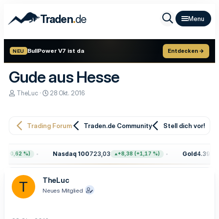
.
Traden
de
BullPower V7 ist da
Entdecken →
NEU
Gude aus Hesse
E
E
TheLuc
28 Okt. 2016
r
r
s
s
t
t
e
e
Trading Forum
Traden.de Community
Stell dich vor!
l
l
l
l
e
t
Nasdaq 100
723,03
Gold
4.399,7
 (+0,62 %)
+8,38 (+1,17 %)
r
a
m
TheLuc
T
Neues Mitglied