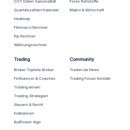
COT Daten
Saisonalität
Forex
Rohstoffe
Quartalszahlen Kalender
Makro & Wirtschaft
Heatmap
Fibonacci Rechner
Pip Rechner
Währungsrechner
Trading
Community
Broker Topliste
Broker
Traden.de News
Finfluencer & Coaches
Trading Forum
Kontakt
Trading lernen
Trading-Strategien
Steuern & Recht
Indikatoren
BullPower Algo