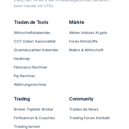
Zwischen 74-89% der Privatanlegerkonten verlieren
beim Handel mit CFDs.
Traden.de Tools
Märkte
Wirtschaftskalender
Aktien
Indizes
Krypto
COT Daten
Saisonalität
Forex
Rohstoffe
Quartalszahlen Kalender
Makro & Wirtschaft
Heatmap
Fibonacci Rechner
Pip Rechner
Währungsrechner
Trading
Community
Broker Topliste
Broker
Traden.de News
Finfluencer & Coaches
Trading Forum
Kontakt
Trading lernen