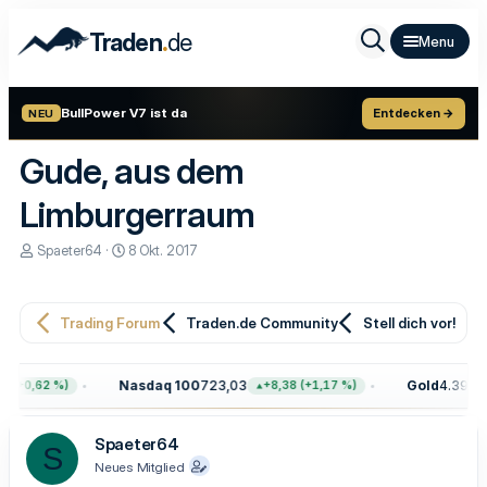
.
Traden
de
BullPower V7 ist da
Entdecken →
NEU
Gude, aus dem
Limburgerraum
E
E
Spaeter64
8 Okt. 2017
r
r
s
s
t
t
e
e
Trading Forum
Traden.de Community
Stell dich vor!
l
l
l
l
e
t
Nasdaq 100
723,03
Gold
4.399,7
 (+0,62 %)
+8,38 (+1,17 %)
r
a
m
Spaeter64
S
Neues Mitglied