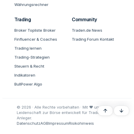
Währungsrechner
Trading
Community
Broker Topliste
Broker
Traden.de News
Finfluencer & Coaches
Trading Forum
Kontakt
Trading lernen
Trading-Strategien
Steuern & Recht
Indikatoren
BullPower Algo
© 2026 · Alle Rechte vorbehalten · Mit ♥ und
Oben
Unten
Leidenschaft zur Börse entwickelt für Trader und
Anleger.
Datenschutz
AGB
Impressum
Risikohinweis