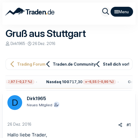
.
Traden
de
Gruß aus Stuttgart
E
E
Dirk1965
26 Dez. 2016
r
r
s
s
t
t
e
e
Trading Forum
Traden.de Community
Stell dich vor!
l
l
l
l
e
t
Nasdaq 100
717,30
Gold
4
−12,97 (−0,17 %)
−6,55 (−0,90 %)
r
a
m
Dirk1965
D
Neues Mitglied
26 Dez. 2016
#1
Hallo liebe Trader,