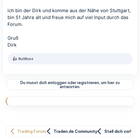
ich bin der Dirk und komme aus der Nähe von Stuttgart,
bin 51 Jahre alt und freue mich auf viel Input durch das
Forum.
Gruß
Dirk
BullBoss
R
e
a
k
t
Du musst dich einloggen oder registrieren, um hier zu
i
antworten.
o
n
e
n
:
Trading Forum
Traden.de Community
Stell dich vor!