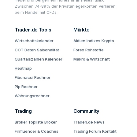
Hebel und bergen ein hohes finanzielles Risiko.
Zwischen 74-89% der Privatanlegerkonten verlieren
beim Handel mit CFDs.
Traden.de Tools
Märkte
Wirtschaftskalender
Aktien
Indizes
Krypto
COT Daten
Saisonalität
Forex
Rohstoffe
Quartalszahlen Kalender
Makro & Wirtschaft
Heatmap
Fibonacci Rechner
Pip Rechner
Währungsrechner
Trading
Community
Broker Topliste
Broker
Traden.de News
Finfluencer & Coaches
Trading Forum
Kontakt