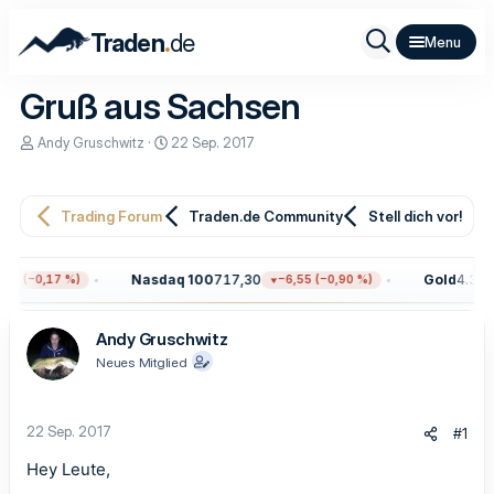
.
Traden
de
Gruß aus Sachsen
E
E
Andy Gruschwitz
22 Sep. 2017
r
r
s
s
t
t
e
e
Trading Forum
Traden.de Community
Stell dich vor!
l
l
l
l
e
t
Nasdaq 100
717,30
Gold
4.311,
97 (−0,17 %)
−6,55 (−0,90 %)
r
a
m
Andy Gruschwitz
Neues Mitglied
22 Sep. 2017
#1
Hey Leute,