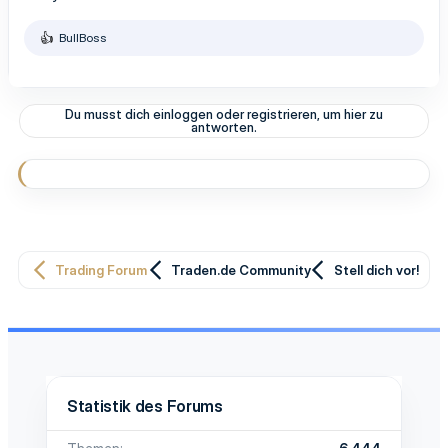
BullBoss
R
e
a
k
t
Du musst dich einloggen oder registrieren, um hier zu
i
antworten.
o
n
e
n
:
Trading Forum
Traden.de Community
Stell dich vor!
Statistik des Forums