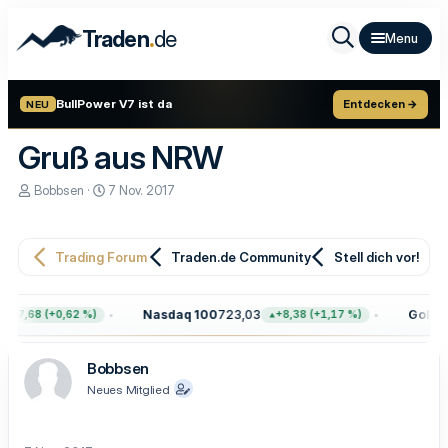
.
Traden
de
BullPower V7 ist da
Entdecken →
NEU
Gruß aus NRW
E
E
Bobbsen
7 Nov. 2017
r
r
s
s
t
t
e
e
Trading Forum
Traden.de Community
Stell dich vor!
l
l
l
l
e
t
Nasdaq 100
723,03
Gold
4.
+47,68 (+0,62 %)
+8,38 (+1,17 %)
r
a
m
Bobbsen
Neues Mitglied