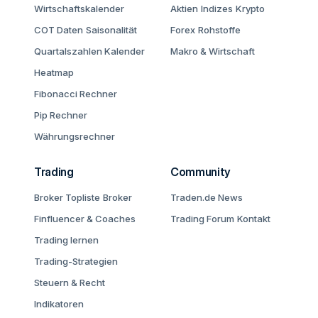
Wirtschaftskalender
Aktien
Indizes
Krypto
COT Daten
Saisonalität
Forex
Rohstoffe
Quartalszahlen Kalender
Makro & Wirtschaft
Heatmap
Fibonacci Rechner
Pip Rechner
Währungsrechner
Trading
Community
Broker Topliste
Broker
Traden.de News
Finfluencer & Coaches
Trading Forum
Kontakt
Trading lernen
Trading-Strategien
Steuern & Recht
Indikatoren