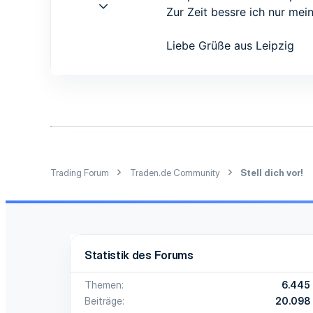
7 Nov. 2016
Zur Zeit bessre ich nur mei
1
0
Liebe Grüße aus Leipzig
1
65
Trading Forum
Traden.de Community
Stell dich vor!
Statistik des Forums
Themen
6.445
Beiträge
20.098