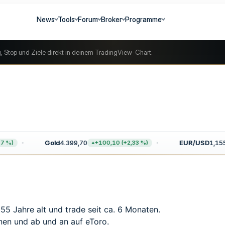
News
Tools
Forum
Broker
Programme
g, Stop und Ziele direkt in deinem TradingView-Chart.
Gold
4.399,70
EUR/USD
1,155
 %)
+100,10 (+2,33 %)
55 Jahre alt und trade seit ca. 6 Monaten.
nen und ab und an auf eToro.