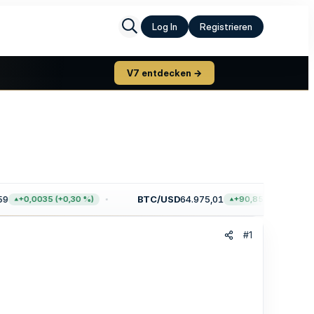
Log In
Registrieren
V7 entdecken →
9
BTC/USD
64.975,01
+0,0035 (+0,30 %)
+90,85 (+0,14 %)
#1