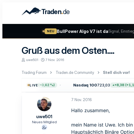
.
Traden
de
BullPower Algo V7 ist da
Signal, Einstie
NEU
Gruß aus dem Osten....
E
E
uwe501
7 Nov. 2016
r
r
s
s
Trading Forum
Traden.de Community
Stell dich vor!
t
t
e
e
l
l
0
7.757,64
Nasdaq 100
723,03
+47,68 (+0,62 %)
+8,38 (+1,17
LIVE
l
l
e
t
r
a
7 Nov. 2016
m
Hallo zusammen,
uwe501
Neues Mitglied
mein Name ist Uwe. Ich bin 
Hauptsächlich Binäre Optio