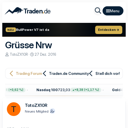
.
Traden
de
BullPower V7 ist da
Entdecken →
NEU
Grüsse Nrw
E
E
TotoZX10R
27 Dez. 2016
r
r
s
s
t
t
e
e
Trading Forum
Traden.de Community
Stell dich vor!
l
l
l
l
e
t
Nasdaq 100
723,03
Gold
4.401
,68 (+0,62 %)
+8,38 (+1,17 %)
r
a
m
TotoZX10R
T
Neues Mitglied