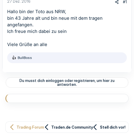
27 Dez. 2016
#1
Hallo bin der Toto aus NRW,
bin 43 Jahre alt und bin neue mit dem tragen
angefangen.
Ich freue mich dabei zu sein
Viele Grüße an alle
BullBoss
R
e
a
k
t
Du musst dich einloggen oder registrieren, um hier zu
i
antworten.
o
n
e
n
:
Trading Forum
Traden.de Community
Stell dich vor!