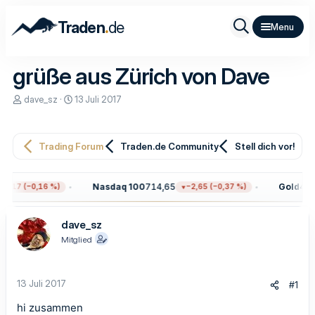
.
Traden
de
grüße aus Zürich von Dave
E
E
dave_sz
13 Juli 2017
r
r
s
s
t
t
e
e
Trading Forum
Traden.de Community
Stell dich vor!
l
l
l
l
e
t
Nasdaq 100
714,65
Gold
4.31
2,17 (−0,16 %)
−2,65 (−0,37 %)
r
a
m
dave_sz
Mitglied
13 Juli 2017
#1
hi zusammen