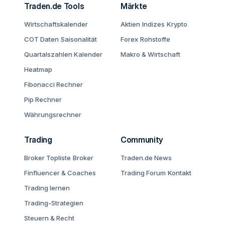
Traden.de Tools
Märkte
Wirtschaftskalender
Aktien
Indizes
Krypto
COT Daten
Saisonalität
Forex
Rohstoffe
Quartalszahlen Kalender
Makro & Wirtschaft
Heatmap
Fibonacci Rechner
Pip Rechner
Währungsrechner
Trading
Community
Broker Topliste
Broker
Traden.de News
Finfluencer & Coaches
Trading Forum
Kontakt
Trading lernen
Trading-Strategien
Steuern & Recht