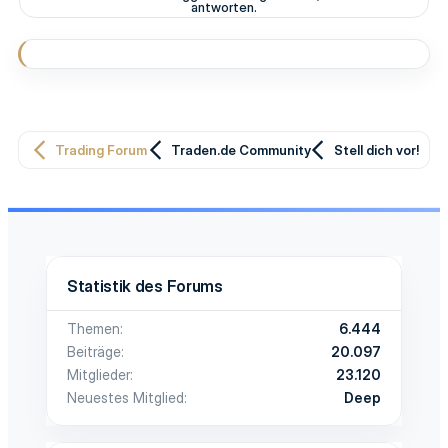
i
antworten.
o
n
e
n
:
Trading Forum
Traden.de Community
Stell dich vor!
Statistik des Forums
Themen
6.444
Beiträge
20.097
Mitglieder
23.120
Neuestes Mitglied
Deep