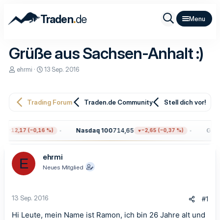
.
Traden
de
Grüße aus Sachsen-Anhalt :)
E
E
ehrmi
13 Sep. 2016
r
r
s
s
t
t
e
e
Trading Forum
Traden.de Community
Stell dich vor!
l
l
l
l
e
t
Nasdaq 100
714,65
Gold
4
−12,17 (−0,16 %)
−2,65 (−0,37 %)
r
a
m
ehrmi
E
Neues Mitglied
13 Sep. 2016
#1
Hi Leute, mein Name ist Ramon, ich bin 26 Jahre alt und