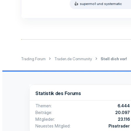
2
supermo1
und
systematic
R
3
e
51
a
k
t
i
o
n
e
n
:
Trading Forum
Traden.de Community
Stell dich vor!
Statistik des Forums
Themen
6.444
Beiträge
20.097
Mitglieder
23.116
Neuestes Mitglied
Pisatrader