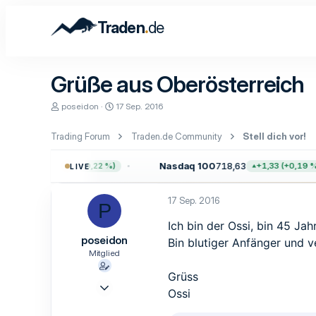
.
Traden
de
Grüße aus Oberösterreich
E
E
poseidon
17 Sep. 2016
r
r
s
s
Trading Forum
Traden.de Community
Stell dich vor!
t
t
e
e
l
l
740,48
Nasdaq 100
718,63
+16,93 (+0,22 %)
+1,33 (+0,19 %)
LIVE
l
l
e
t
r
a
17 Sep. 2016
P
m
Ich bin der Ossi, bin 45 Ja
poseidon
Bin blutiger Anfänger und v
Mitglied
Grüss
17 Sep. 2016
Ossi
5