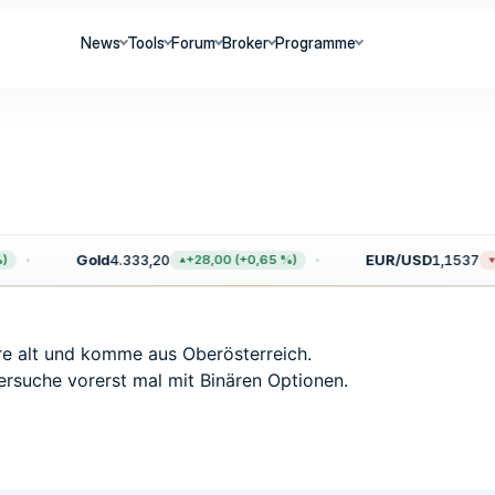
News
Tools
Forum
Broker
Programme
Gold
4.333,20
EUR/USD
1,1537
+28,00 (+0,65 %)
−
hre alt und komme aus Oberösterreich.
ersuche vorerst mal mit Binären Optionen.