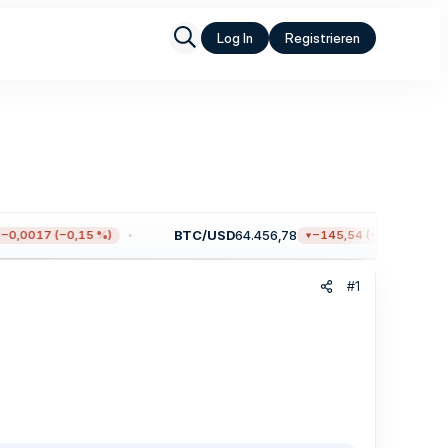
Log In
Registrieren
BTC/USD
64.456,78
0,0017 (−0,15 %)
−145,54 (−0,23 %)
#1