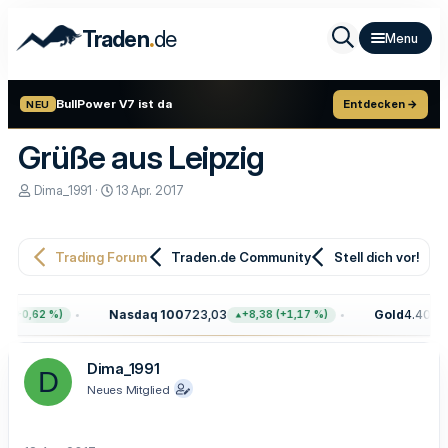
.
Traden
de
BullPower V7 ist da
Entdecken →
NEU
Grüße aus Leipzig
E
E
Dima_1991
13 Apr. 2017
r
r
s
s
t
t
e
e
Trading Forum
Traden.de Community
Stell dich vor!
l
l
l
l
e
t
Nasdaq 100
723,03
Gold
4.405,7
 (+0,62 %)
+8,38 (+1,17 %)
r
a
m
Dima_1991
D
Neues Mitglied