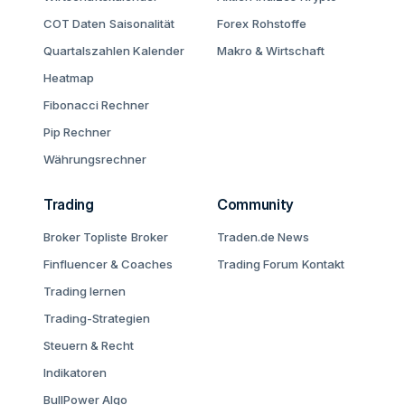
COT Daten
Saisonalität
Forex
Rohstoffe
Quartalszahlen Kalender
Makro & Wirtschaft
Heatmap
Fibonacci Rechner
Pip Rechner
Währungsrechner
Trading
Community
Broker Topliste
Broker
Traden.de News
Finfluencer & Coaches
Trading Forum
Kontakt
Trading lernen
Trading-Strategien
Steuern & Recht
Indikatoren
BullPower Algo