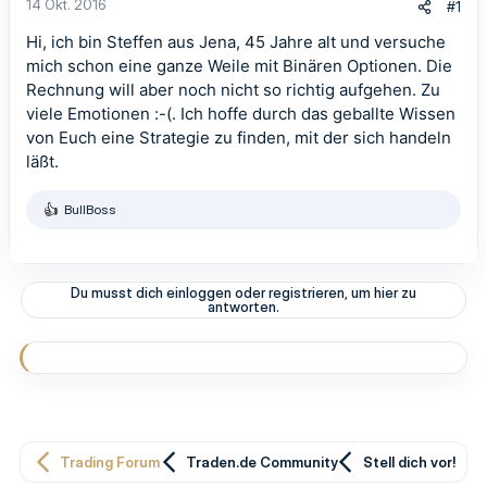
14 Okt. 2016
#1
Hi, ich bin Steffen aus Jena, 45 Jahre alt und versuche
mich schon eine ganze Weile mit Binären Optionen. Die
Rechnung will aber noch nicht so richtig aufgehen. Zu
viele Emotionen :-(. Ich hoffe durch das geballte Wissen
von Euch eine Strategie zu finden, mit der sich handeln
läßt.
BullBoss
R
e
a
k
t
Du musst dich einloggen oder registrieren, um hier zu
i
antworten.
o
n
e
n
:
Trading Forum
Traden.de Community
Stell dich vor!