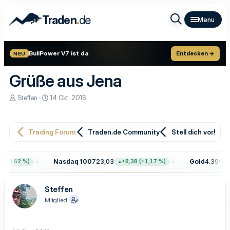
.
Traden
de
BullPower V7 ist da
Entdecken →
NEU
Grüße aus Jena
E
E
Steffen
14 Okt. 2016
r
r
s
s
t
t
e
e
Trading Forum
Traden.de Community
Stell dich vor!
l
l
l
l
e
t
Nasdaq 100
723,03
Gold
4.399,70
(+0,62 %)
+8,38 (+1,17 %)
r
a
m
Steffen
Mitglied