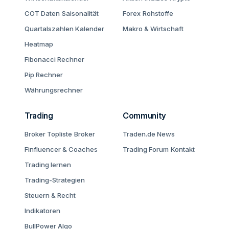
COT Daten
Saisonalität
Forex
Rohstoffe
Quartalszahlen Kalender
Makro & Wirtschaft
Heatmap
Fibonacci Rechner
Pip Rechner
Währungsrechner
Trading
Community
Broker Topliste
Broker
Traden.de News
Finfluencer & Coaches
Trading Forum
Kontakt
Trading lernen
Trading-Strategien
Steuern & Recht
Indikatoren
BullPower Algo