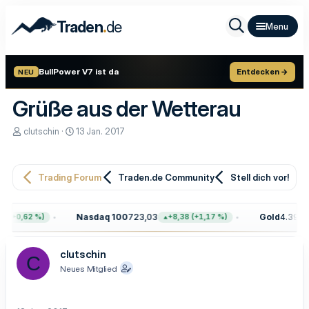
.
Traden
de
BullPower V7 ist da
Entdecken →
NEU
Grüße aus der Wetterau
E
E
clutschin
13 Jan. 2017
r
r
s
s
t
t
e
e
Trading Forum
Traden.de Community
Stell dich vor!
l
l
l
l
e
t
Nasdaq 100
723,03
Gold
4.399,7
 (+0,62 %)
+8,38 (+1,17 %)
r
a
m
clutschin
C
Neues Mitglied