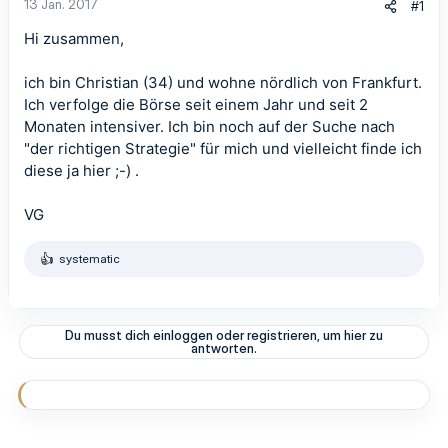
13 Jan. 2017
#1
Hi zusammen,
ich bin Christian (34) und wohne nördlich von Frankfurt.
Ich verfolge die Börse seit einem Jahr und seit 2
Monaten intensiver. Ich bin noch auf der Suche nach
"der richtigen Strategie" für mich und vielleicht finde ich
diese ja hier ;-) .
VG
systematic
R
e
a
k
t
Du musst dich einloggen oder registrieren, um hier zu
i
antworten.
o
n
e
n
: