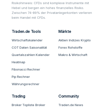
Risikohinweis: CFDs sind komplexe Instrumente mit
Hebel und bergen ein hohes finanzielles Risiko.
Zwischen 74-89% der Privatanlegerkonten verlieren
beim Handel mit CFDs.
Traden.de Tools
Märkte
Wirtschaftskalender
Aktien
Indizes
Krypto
COT Daten
Saisonalität
Forex
Rohstoffe
Quartalszahlen Kalender
Makro & Wirtschaft
Heatmap
Fibonacci Rechner
Pip Rechner
Währungsrechner
Trading
Community
Broker Topliste
Broker
Traden.de News