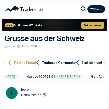
.
Traden
de
BullPower V7 ist da
Entdecken →
NEU
Grüsse aus der Schweiz
E
E
isold
9 Nov. 2016
r
r
s
s
t
t
e
e
Trading Forum
Traden.de Community
Stell dich vor!
l
l
l
l
e
t
Nasdaq 100
723,03
Gold
4.399,7
 (+0,62 %)
+8,38 (+1,17 %)
r
a
m
isold
I
Neues Mitglied