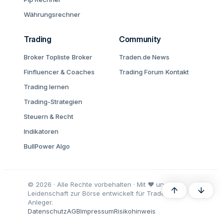
Währungsrechner
Trading
Community
Broker Topliste
Broker
Traden.de News
Finfluencer & Coaches
Trading Forum
Kontakt
Trading lernen
Trading-Strategien
Steuern & Recht
Indikatoren
BullPower Algo
© 2026 · Alle Rechte vorbehalten · Mit ♥ und
Oben
Unten
Leidenschaft zur Börse entwickelt für Trader und
Anleger.
Datenschutz
AGB
Impressum
Risikohinweis