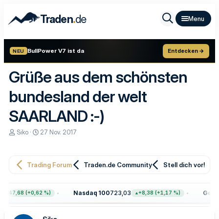
.
Traden
de
BullPower V7 ist da
Entdecken →
NEU
Grüße aus dem schönsten
bundesland der welt
SAARLAND :-)
E
E
Siko
27 Nov. 2017
r
r
s
s
t
t
e
e
Trading Forum
Traden.de Community
Stell dich vor!
l
l
l
l
e
t
Nasdaq 100
723,03
Gold
4
+47,68 (+0,62 %)
+8,38 (+1,17 %)
r
a
m