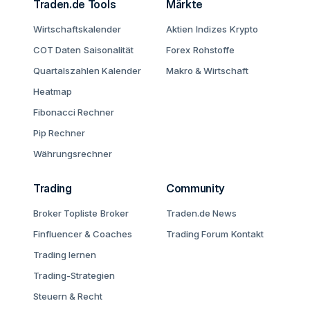
Traden.de Tools
Märkte
Wirtschaftskalender
Aktien
Indizes
Krypto
COT Daten
Saisonalität
Forex
Rohstoffe
Quartalszahlen Kalender
Makro & Wirtschaft
Heatmap
Fibonacci Rechner
Pip Rechner
Währungsrechner
Trading
Community
Broker Topliste
Broker
Traden.de News
Finfluencer & Coaches
Trading Forum
Kontakt
Trading lernen
Trading-Strategien
Steuern & Recht