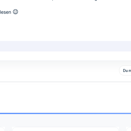
😉
 lesen
Du m