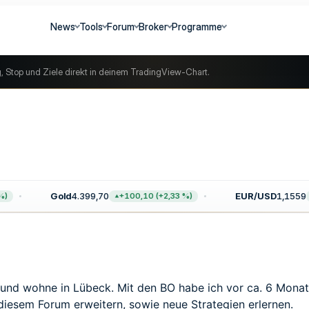
News
Tools
Forum
Broker
Programme
g, Stop und Ziele direkt in deinem TradingView-Chart.
Gold
4.399,70
EUR/USD
1,1559
+100,10 (+2,33 %)
lt) und wohne in Lübeck. Mit den BO habe ich vor ca. 6 Mon
diesem Forum erweitern, sowie neue Strategien erlernen.