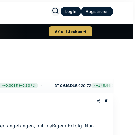
Log In
Registrieren
V7 entdecken →
BTC/USD
65.029,72
+0,0035 (+0,30 %)
+145,56 (+0,22 %)
#1
aten angefangen, mit mäßigem Erfolg. Nun