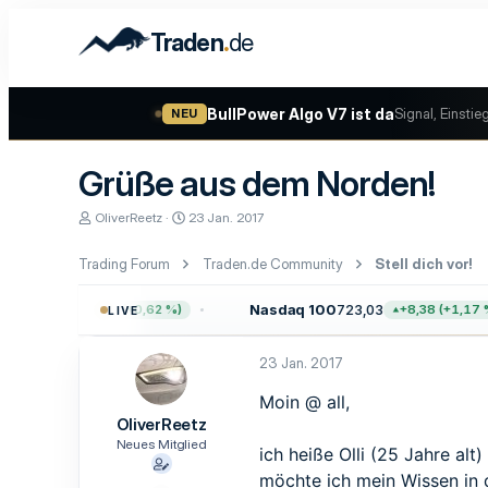
.
Traden
de
BullPower Algo V7 ist da
Signal, Einstie
NEU
Grüße aus dem Norden!
E
E
OliverReetz
23 Jan. 2017
r
r
s
s
Trading Forum
Traden.de Community
Stell dich vor!
t
t
e
e
l
l
757,64
Nasdaq 100
723,03
+47,68 (+0,62 %)
+8,38 (+1,17 %)
LIVE
l
l
e
t
r
a
23 Jan. 2017
m
Moin @ all,
OliverReetz
Neues Mitglied
ich heiße Olli (25 Jahre a
möchte ich mein Wissen in 