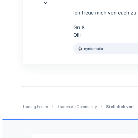
17 Jan. 2017
3
Ich freue mich von euch zu
1
3
Gruß
Olli
systematic
R
e
a
k
t
i
o
n
e
n
:
Trading Forum
Traden.de Community
Stell dich vor!