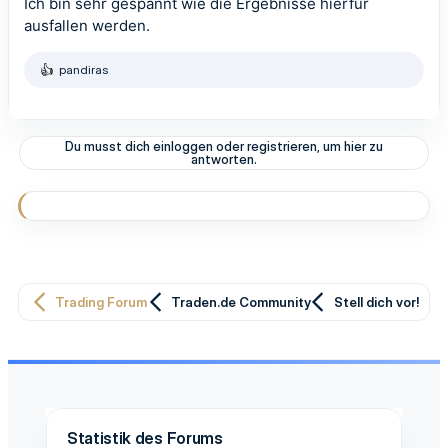
Ich bin sehr gespannt wie die Ergebnisse hierfür
ausfallen werden.
pandiras
R
e
a
k
t
Du musst dich einloggen oder registrieren, um hier zu
i
antworten.
o
n
e
n
:
Trading Forum
Traden.de Community
Stell dich vor!
Statistik des Forums