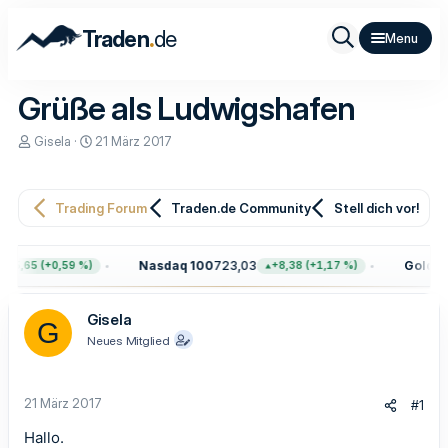
.
Traden
de
Grüße als Ludwigshafen
E
E
Gisela
21 März 2017
r
r
s
s
t
t
e
e
Trading Forum
Traden.de Community
Stell dich vor!
l
l
l
l
e
t
Nasdaq 100
723,03
Gold
4.4
45,65 (+0,59 %)
+8,38 (+1,17 %)
r
a
m
Gisela
G
Neues Mitglied
21 März 2017
#1
Hallo.