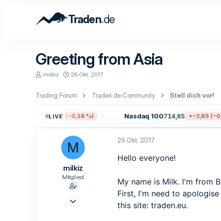
.
Traden
de
Greeting from Asia
E
E
milkiz
26 Okt. 2017
r
r
s
s
Trading Forum
Traden.de Community
Stell dich vor!
t
t
e
e
l
l
0
7.711,38
Nasdaq 100
714,65
−12,17 (−0,16 %)
−2,65 (−0,3
LIVE
l
l
e
t
r
a
26 Okt. 2017
M
m
Hello everyone!
milkiz
Mitglied
My name is Milk. I'm from B
First, I'm need to apologis
26 Okt. 2017
this site: traden.eu.
6