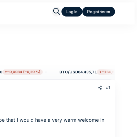
Log In
Registrieren
BTC/USD
64.435,71
−0,0034 (−0,29 %)
−166,61 (−0,26 %)
#1
hope that I would have a very warm welcome in