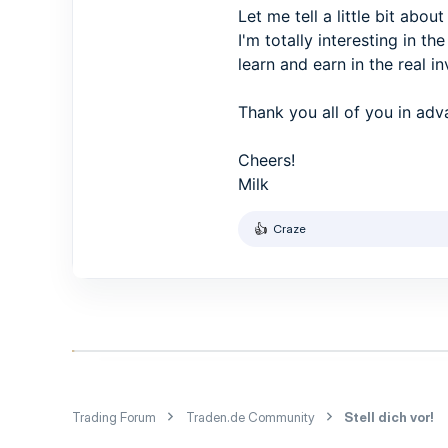
1
Let me tell a little bit abou
3
I'm totally interesting in t
learn and earn in the real i
Thank you all of you in adva
Cheers!
Milk
Craze
R
e
a
k
t
i
o
n
e
n
:
Trading Forum
Traden.de Community
Stell dich vor!