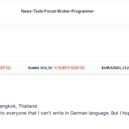
News
Tools
Forum
Broker
Programme
Gold
4.304,30
EUR/USD
1,1520
7 %)
−0,90 (−0,02 %)
angkok, Thailand.
e to everyone that I can't write in German language. But I 