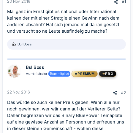
20 Nov. 2016
#1
Mal ganz im Ernst gibt es national oder International
keinen der mit einer Stratgie einen Gewinn nach dem
anderen absahnt? Hat sich jemand mal da ran gesetzt
und versucht so ne Leute ausfindeig zu mache?
BullBoss
R
e
a
k
t
BullBoss
i
Administrator
Teammitglied
PREMIUM
PRO
o
n
e
n
22 Nov. 2016
#2
:
Das würde so auch keiner Preis geben. Wenn alle nur
noch gewinnen, wer wär dann auf der Verlierer Seite?
Daher begrenzen wir das Binary BluePower Temaplate
auf eine gewisse Anzahl an Personen und erfreuen uns
in dieser kleinen Gemeinschaft - wollen diese