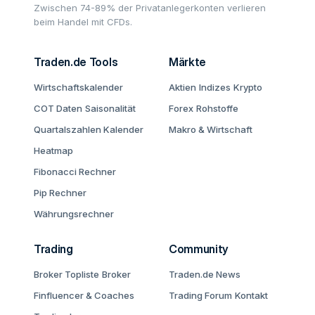
Zwischen 74-89% der Privatanlegerkonten verlieren
beim Handel mit CFDs.
Traden.de Tools
Märkte
Wirtschaftskalender
Aktien
Indizes
Krypto
COT Daten
Saisonalität
Forex
Rohstoffe
Quartalszahlen Kalender
Makro & Wirtschaft
Heatmap
Fibonacci Rechner
Pip Rechner
Währungsrechner
Trading
Community
Broker Topliste
Broker
Traden.de News
Finfluencer & Coaches
Trading Forum
Kontakt