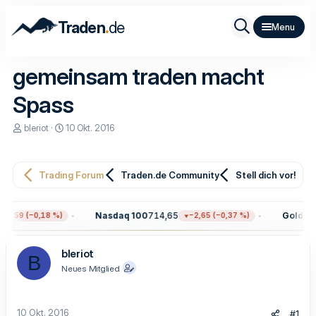
.
Traden
de
gemeinsam traden macht
Spass
E
E
bleriot
10 Okt. 2016
r
r
s
s
t
t
e
e
Trading Forum
Traden.de Community
Stell dich vor!
l
l
l
l
e
t
Nasdaq 100
714,65
Gold
4.3
13,59 (−0,18 %)
−2,65 (−0,37 %)
r
a
m
bleriot
B
Neues Mitglied
10 Okt. 2016
#1