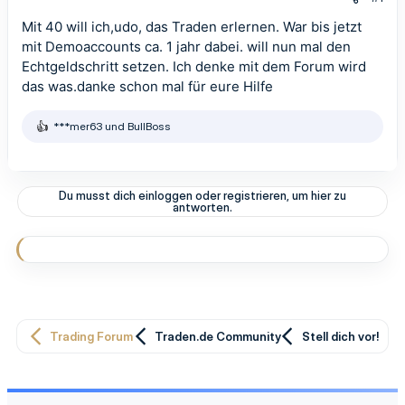
Mit 40 will ich,udo, das Traden erlernen. War bis jetzt
mit Demoaccounts ca. 1 jahr dabei. will nun mal den
Echtgeldschritt setzen. Ich denke mit dem Forum wird
das was.danke schon mal für eure Hilfe
***mer63
und
BullBoss
R
e
a
k
t
Du musst dich einloggen oder registrieren, um hier zu
i
antworten.
o
n
e
n
:
Trading Forum
Traden.de Community
Stell dich vor!