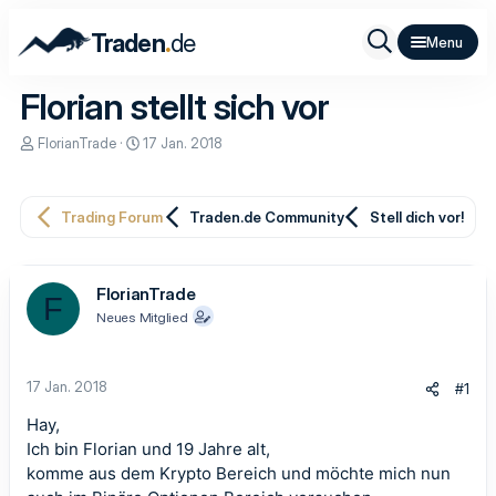
.
Traden
de
Florian stellt sich vor
E
E
FlorianTrade
17 Jan. 2018
r
r
s
s
t
t
e
e
Trading Forum
Traden.de Community
Stell dich vor!
l
l
l
l
e
t
r
a
FlorianTrade
F
m
Neues Mitglied
17 Jan. 2018
#1
Hay,
Ich bin Florian und 19 Jahre alt,
komme aus dem Krypto Bereich und möchte mich nun