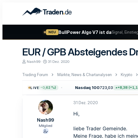
.
Traden
de
BullPower Algo V7 ist da
Signal, Einstie
NEU
EUR / GPB Absteigendes Dr
E
E
Nash99
31 Dez. 2020
r
r
s
s
Trading Forum
Märkte, News & Chartanalysen
Krypto
t
t
e
e
l
l
.757,64
Nasdaq 100
723,03
+47,68 (+0,62 %)
+8,38 (+1,17 %
LIVE
l
l
e
t
r
a
31 Dez. 2020
m
Hi,
Nash99
Mitglied
liebe Trader Gemeinde.
Meine Frage, habe ich mein