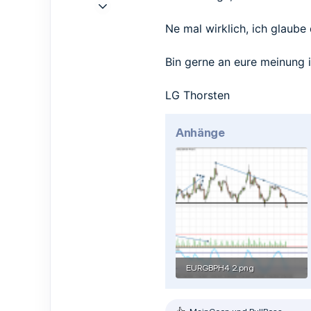
4 Dez. 2020
14
Ne mal wirklich, ich glaube 
7
3
Bin gerne an eure meinung i
LG Thorsten
Anhänge
EURGBPH4 2.png
29,7 KB · Aufrufe: 34