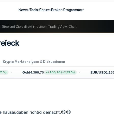
News
Tools
Forum
Broker
Programme
g, Stop und Ziele direkt in deinem TradingView-Chart.
eieck
Krypto Marktanalysen & Diskussionen
Gold
4.399,70
EUR/USD
1,1559
)
+100,10 (+2,33 %)
😉
😉
e hausaugaben richtig gemacht.