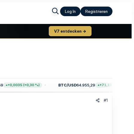
Log In
Registrieren
V7 entdecken →
BTC/USD
64.955,29
+0,0035 (+0,30 %)
+71,13 (+0,11 %)
#1