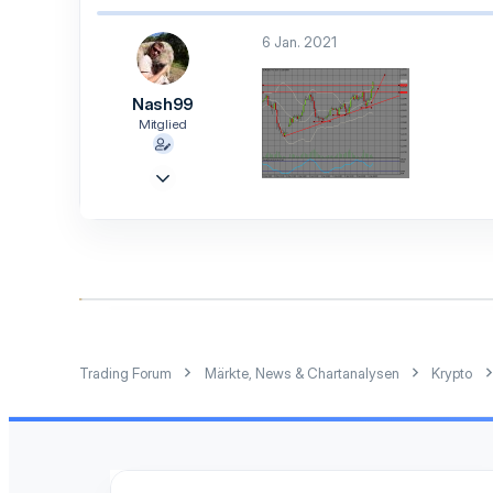
7
6 Jan. 2021
3
Nash99
Mitglied
4 Dez. 2020
14
7
3
Trading Forum
Märkte, News & Chartanalysen
Krypto