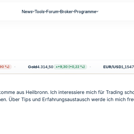
News
Tools
Forum
Broker
Programme
Gold
4.314,50
EUR/USD
1,1547
 %)
+9,30 (+0,22 %)
 komme aus Heilbronn. Ich interessiere mich für Trading sc
onen. Über Tips und Erfahrungsaustausch werde ich mich fre