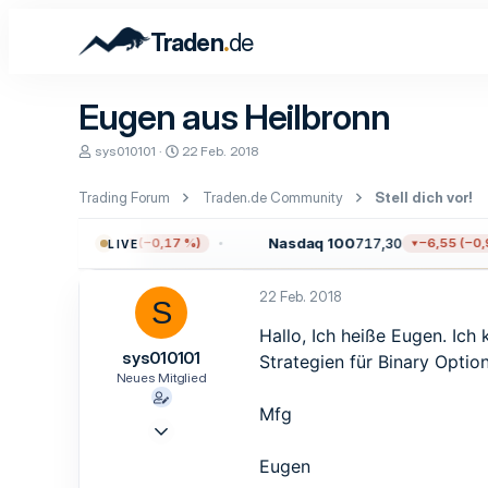
.
Traden
de
Eugen aus Heilbronn
E
E
sys010101
22 Feb. 2018
r
r
s
s
Trading Forum
Traden.de Community
Stell dich vor!
t
t
e
e
l
l
0
7.723,55
Nasdaq 100
717,30
−12,97 (−0,17 %)
−6,55 (−0,90
LIVE
l
l
e
t
r
a
22 Feb. 2018
S
m
Hallo, Ich heiße Eugen. Ich
sys010101
Strategien für Binary Opti
Neues Mitglied
Mfg
22 Feb. 2018
1
Eugen
0