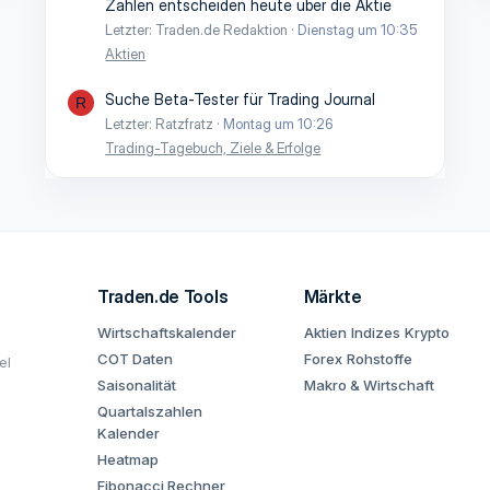
Zahlen entscheiden heute über die Aktie
Letzter: Traden.de Redaktion
Dienstag um 10:35
Aktien
Suche Beta-Tester für Trading Journal
R
Letzter: Ratzfratz
Montag um 10:26
Trading-Tagebuch, Ziele & Erfolge
Traden.de Tools
Märkte
Wirtschaftskalender
Aktien
Indizes
Krypto
COT Daten
Forex
Rohstoffe
el
Saisonalität
Makro & Wirtschaft
Quartalszahlen
Kalender
Heatmap
Fibonacci Rechner