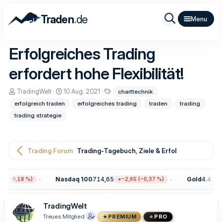
.
Traden
de
Erfolgreiches Trading
erfordert hohe Flexibilität!
E
E
S
TradingWelt
10 Aug. 2021
charttechnik
r
r
c
erfolgreich traden
erfolgreiches trading
traden
trading
s
s
h
t
t
l
trading strategie
e
e
a
l
l
g
l
l
w
e
t
o
Trading Forum
Trading-Tagebuch, Ziele & Erfolge
r
a
r
m
t
e
Nasdaq 100
714,65
Gold
4.414,0
 (−0,18 %)
−2,65 (−0,37 %)
TradingWelt
Treues Mitglied
PREMIUM
PRO