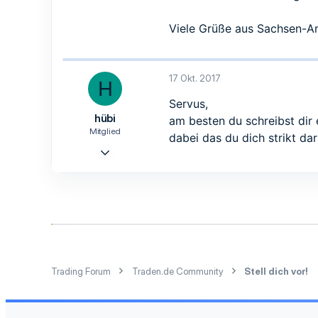
0
1
Viele Grüße aus Sachsen-An
17 Okt. 2017
H
Servus,
hübi
am besten du schreibst dir 
Mitglied
dabei das du dich strikt da
12 Okt. 2017
7
1
3
Trading Forum
Traden.de Community
Stell dich vor!