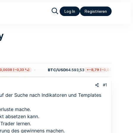
Log In
Registrieren
y
BTC/USD
64.593,53
0038 (−0,33 %)
−8,79 (−0,01 %)
#1
auf der Suche nach Indikatoren und Templates
erluste mache.
kt absetzen kann.
Trader lernen.
ahrung des gewinnens machen.