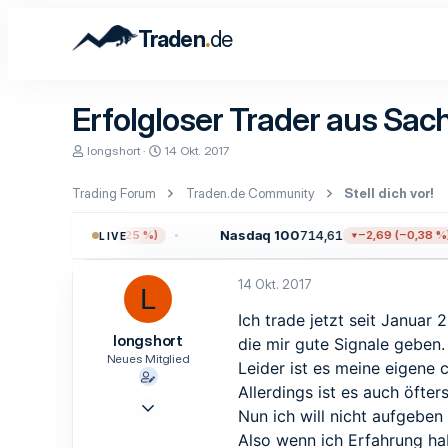
.
Traden
de
Erfolgloser Trader aus Sa
E
E
longshort
14 Okt. 2017
r
r
s
s
Trading Forum
Traden.de Community
Stell dich vor!
t
t
e
e
l
l
03,93
Nasdaq 100
714,61
−19,62 (−0,25 %)
−2,69 (−0,38 %)
LIVE
l
l
e
t
r
a
14 Okt. 2017
L
m
Ich trade jetzt seit Janua
longshort
die mir gute Signale geben.
Neues Mitglied
Leider ist es meine eigene 
Allerdings ist es auch öft
14 Okt. 2017
Nun ich will nicht aufgeben
1
Also wenn ich Erfahrung ha