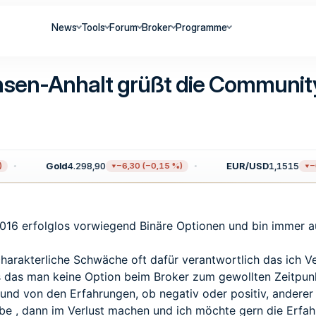
News
Tools
Forum
Broker
Programme
chsen-Anhalt grüßt die Communit
Gold
4.298,90
EUR/USD
1,1515
−6,30 (−0,15 %)
−0,
r 2016 erfolglos vorwiegend Binäre Optionen und bin immer 
charakterliche Schwäche oft dafür verantwortlich das ich V
ers das man keine Option beim Broker zum gewollten Zeitpun
 und von den Erfahrungen, ob negativ oder positiv, anderer 
be , dann im Verlust machen und ich möchte gern die Erf