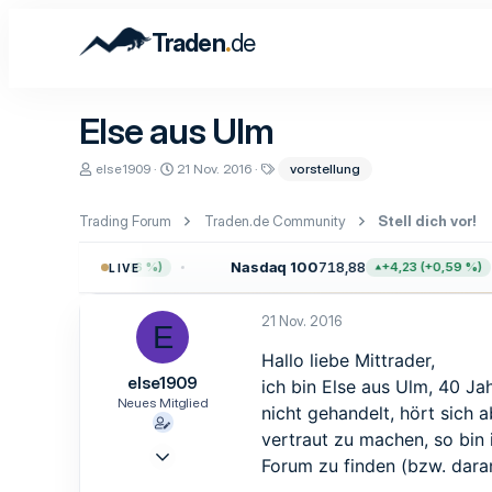
.
Traden
de
Else aus Ulm
E
E
S
else1909
21 Nov. 2016
vorstellung
r
r
c
s
s
h
t
t
l
Trading Forum
Traden.de Community
Stell dich vor!
e
e
a
l
l
g
,72
Nasdaq 100
718,88
+19,76 (+0,26 %)
+4,23 (+0,59 %)
LIVE
l
l
w
e
t
o
r
a
r
21 Nov. 2016
m
t
E
e
Hallo liebe Mittrader,
else1909
ich bin Else aus Ulm, 40 Ja
Neues Mitglied
nicht gehandelt, hört sich 
vertraut zu machen, so bin i
21 Nov. 2016
Forum zu finden (bzw. dara
1