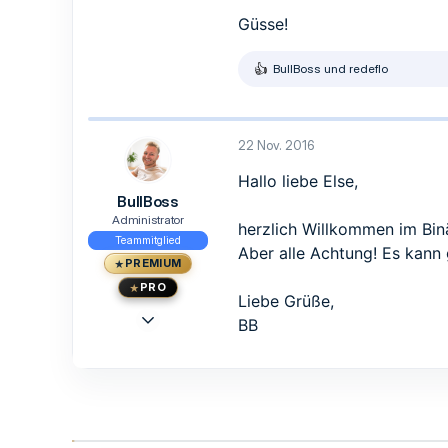
2
Güsse!
3
50
BullBoss
und
redeflo
R
e
a
k
t
22 Nov. 2016
i
o
Hallo liebe Else,
n
BullBoss
e
n
Administrator
herzlich Willkommen im Bi
:
Teammitglied
Aber alle Achtung! Es kann 
PREMIUM
PRO
Liebe Grüße,
23 Mai 2015
BB
1.473
1.239
113
33
Berlin