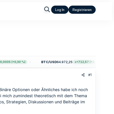
Log In
Registrieren
BTC/USD
64.972,25
0035 (+0,30 %)
+712,57 (+1,11 %)
#1
. Binäre Optionen oder Ähnliches habe ich noch
abei mich zumindest theoretisch mit dem Thema
fos, Strategien, Diskussionen und Beiträge im