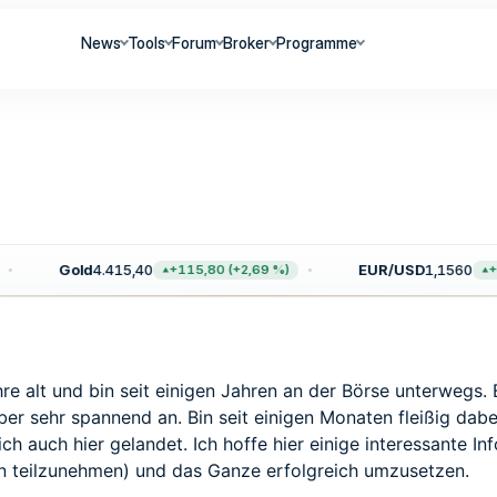
News
Tools
Forum
Broker
Programme
Gold
4.415,40
EUR/USD
1,1560
+115,80 (+2,69 %)
+0,
hre alt und bin seit einigen Jahren an der Börse unterwegs
aber sehr spannend an. Bin seit einigen Monaten fleißig d
ch auch hier gelandet. Ich hoffe hier einige interessante In
n teilzunehmen) und das Ganze erfolgreich umzusetzen.