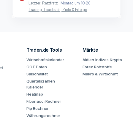
Letzter: Ratzfratz
Montag um 10:26
Trading-Tagebuch, Ziele & Erfolge
Traden.de Tools
Märkte
Wirtschaftskalender
Aktien
Indizes
Krypto
COT Daten
Forex
Rohstoffe
el
Saisonalität
Makro & Wirtschaft
Quartalszahlen
Kalender
Heatmap
Fibonacci Rechner
Pip Rechner
Währungsrechner