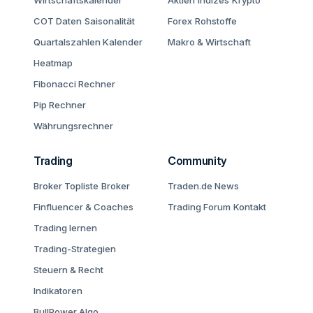
Wirtschaftskalender
Aktien
Indizes
Krypto
COT Daten
Saisonalität
Forex
Rohstoffe
Quartalszahlen Kalender
Makro & Wirtschaft
Heatmap
Fibonacci Rechner
Pip Rechner
Währungsrechner
Trading
Community
Broker Topliste
Broker
Traden.de News
Finfluencer & Coaches
Trading Forum
Kontakt
Trading lernen
Trading-Strategien
Steuern & Recht
Indikatoren
BullPower Algo