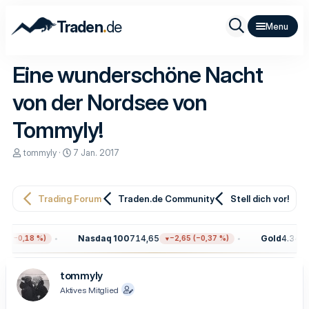
.
Traden
de
Eine wunderschöne Nacht
von der Nordsee von
Tommyly!
E
E
tommyly
7 Jan. 2017
r
r
s
s
t
t
e
e
Trading Forum
Traden.de Community
Stell dich vor!
l
l
l
l
e
t
Nasdaq 100
714,65
Gold
4.345,4
9 (−0,18 %)
−2,65 (−0,37 %)
r
a
m
tommyly
Aktives Mitglied