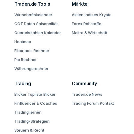
Traden.de Tools
Märkte
Wirtschaftskalender
Aktien
Indizes
Krypto
COT Daten
Saisonalität
Forex
Rohstoffe
Quartalszahlen Kalender
Makro & Wirtschaft
Heatmap
Fibonacci Rechner
Pip Rechner
Währungsrechner
Trading
Community
Broker Topliste
Broker
Traden.de News
Finfluencer & Coaches
Trading Forum
Kontakt
Trading lernen
Trading-Strategien
Steuern & Recht