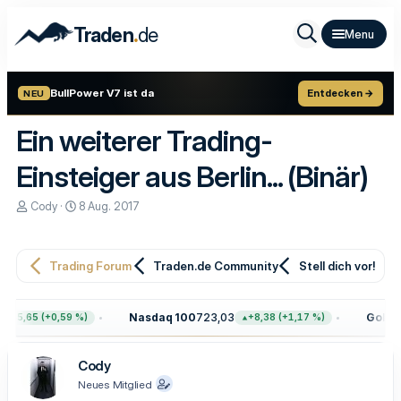
.
Traden
de
BullPower V7 ist da
Entdecken →
NEU
Ein weiterer Trading-
Einsteiger aus Berlin... (Binär)
E
E
Cody
8 Aug. 2017
r
r
s
s
t
t
e
e
Trading Forum
Traden.de Community
Stell dich vor!
l
l
l
l
e
t
Nasdaq 100
723,03
Gold
4.
+45,65 (+0,59 %)
+8,38 (+1,17 %)
r
a
m
Cody
Neues Mitglied