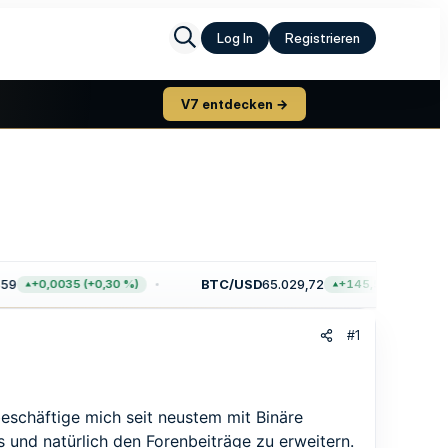
Log In
Registrieren
V7 entdecken →
9
BTC/USD
65.029,72
+0,0035 (+0,30 %)
+145,56 (+0,22 %)
#1
eschäftige mich seit neustem mit Binäre
 und natürlich den Forenbeiträge zu erweitern.