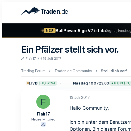
.
Traden
de
BullPower Algo V7 ist da
Signal, Einstie
NEU
Ein Pfälzer stellt sich vor.
E
E
Flair17
19 Juli 2017
r
r
s
s
Trading Forum
Traden.de Community
Stell dich vor!
t
t
e
e
l
l
0
7.757,64
Nasdaq 100
723,03
+47,68 (+0,62 %)
+8,38 (+1,17
LIVE
l
l
e
t
r
a
19 Juli 2017
F
m
Hallo Community,
Flair17
Neues Mitglied
ich bin unter dem Benutzer
Optionen. Bin diesem Forum