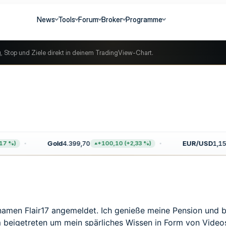
News
Tools
Forum
Broker
Programme
g, Stop und Ziele direkt in deinem TradingView-Chart.
Gold
4.399,70
EUR/USD
1,155
 %)
+100,10 (+2,33 %)
namen Flair17 angemeldet. Ich genieße meine Pension und b
 beigetreten um mein spärliches Wissen in Form von Videos