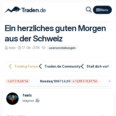
.
Traden
de
Ein herzliches guten Morgen
aus der Schweiz
E
E
S
feelx
17 Okt. 2016
uservorstellungen
r
r
c
s
s
h
t
t
l
e
e
a
Trading Forum
Traden.de Community
Stell dich vor!
l
l
g
l
l
w
e
t
o
r
a
r
Nasdaq 100
714,65
Gold
4
−12,17 (−0,16 %)
−2,65 (−0,37 %)
m
t
e
feelx
Mitglied