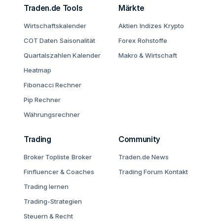
Traden.de Tools
Märkte
Wirtschaftskalender
Aktien
Indizes
Krypto
COT Daten
Saisonalität
Forex
Rohstoffe
Quartalszahlen Kalender
Makro & Wirtschaft
Heatmap
Fibonacci Rechner
Pip Rechner
Währungsrechner
Trading
Community
Broker Topliste
Broker
Traden.de News
Finfluencer & Coaches
Trading Forum
Kontakt
Trading lernen
Trading-Strategien
Steuern & Recht