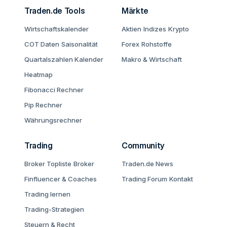
Traden.de Tools
Märkte
Wirtschaftskalender
Aktien
Indizes
Krypto
COT Daten
Saisonalität
Forex
Rohstoffe
Quartalszahlen Kalender
Makro & Wirtschaft
Heatmap
Fibonacci Rechner
Pip Rechner
Währungsrechner
Trading
Community
Broker Topliste
Broker
Traden.de News
Finfluencer & Coaches
Trading Forum
Kontakt
Trading lernen
Trading-Strategien
Steuern & Recht