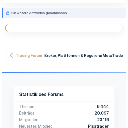
Für weitere Antworten geschlossen.
Trading Forum
Broker, Plattformen & Regulierung
MetaTrader T
Statistik des Forums
Themen
6.444
Beiträge
20.097
Mitglieder
23.116
Neuestes Mitglied
Pisatrader