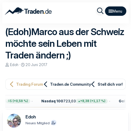
.
Traden
de
(Edoh)Marco aus der Schweiz
möchte sein Leben mit
Traden ändern ;)
E
E
Edoh
20 Juni 2017
r
r
s
s
t
t
e
e
Trading Forum
Traden.de Community
Stell dich vor!
l
l
l
l
e
t
Nasdaq 100
723,03
Gold
4.
+45,65 (+0,59 %)
+8,38 (+1,17 %)
r
a
m
Edoh
Neues Mitglied