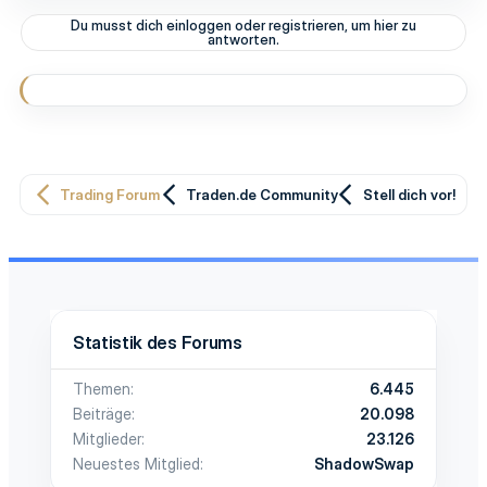
k
t
Du musst dich einloggen oder registrieren, um hier zu
i
antworten.
o
n
e
n
:
Trading Forum
Traden.de Community
Stell dich vor!
Statistik des Forums
Themen
6.445
Beiträge
20.098
Mitglieder
23.126
Neuestes Mitglied
ShadowSwap