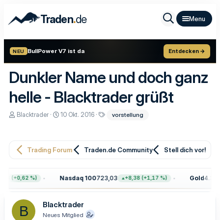
.
Traden
de
BullPower V7 ist da
Entdecken →
NEU
Dunkler Name und doch ganz
helle - Blacktrader grüßt
E
E
S
Blacktrader
10 Okt. 2016
vorstellung
r
r
c
s
s
h
t
t
l
e
e
a
Trading Forum
Traden.de Community
Stell dich vor!
l
l
g
l
l
w
e
t
o
r
a
r
Nasdaq 100
723,03
Gold
4.387
68 (+0,62 %)
+8,38 (+1,17 %)
m
t
e
Blacktrader
B
Neues Mitglied