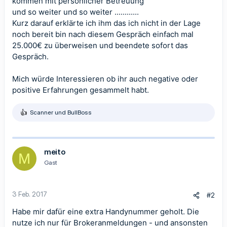
kommen mit persönlicher Betreuung
und so weiter und so weiter ............
Kurz darauf erklärte ich ihm das ich nicht in der Lage
noch bereit bin nach diesem Gespräch einfach mal
25.000€ zu überweisen und beendete sofort das
Gespräch.
Mich würde Interessieren ob ihr auch negative oder
positive Erfahrungen gesammelt habt.
Scanner
und
BullBoss
R
e
a
k
t
meito
M
i
Gast
o
n
e
n
3 Feb. 2017
#2
:
Habe mir dafür eine extra Handynummer geholt. Die
nutze ich nur für Brokeranmeldungen - und ansonsten