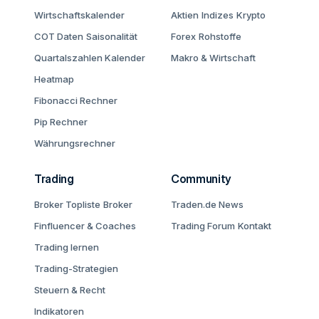
Wirtschaftskalender
Aktien
Indizes
Krypto
COT Daten
Saisonalität
Forex
Rohstoffe
Quartalszahlen Kalender
Makro & Wirtschaft
Heatmap
Fibonacci Rechner
Pip Rechner
Währungsrechner
Trading
Community
Broker Topliste
Broker
Traden.de News
Finfluencer & Coaches
Trading Forum
Kontakt
Trading lernen
Trading-Strategien
Steuern & Recht
Indikatoren