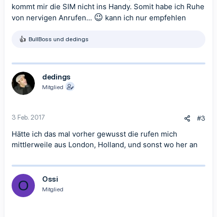
kommt mir die SIM nicht ins Handy. Somit habe ich Ruhe
😉
von nervigen Anrufen...
kann ich nur empfehlen
BullBoss
und
dedings
R
e
a
k
t
dedings
i
Mitglied
o
n
e
n
3 Feb. 2017
#3
:
Hätte ich das mal vorher gewusst die rufen mich
mittlerweile aus London, Holland, und sonst wo her an
Ossi
O
Mitglied