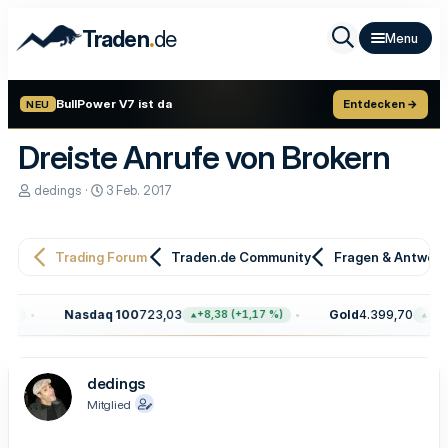
.
Traden
de
BullPower V7 ist da
Entdecken →
NEU
Dreiste Anrufe von Brokern
E
E
dedings
3 Feb. 2017
r
r
s
s
t
t
e
e
Trading Forum
Traden.de Community
Fragen & Antwor
l
l
l
l
e
t
Nasdaq 100
723,03
Gold
4.399,70
+8,38 (+1,17 %)
+100,10 
r
a
m
dedings
Mitglied