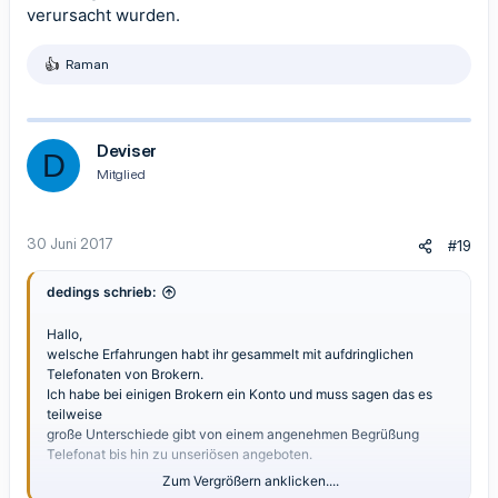
verursacht wurden.
Raman
R
e
a
k
t
Deviser
D
i
Mitglied
o
n
e
n
30 Juni 2017
#19
:
dedings schrieb:
Hallo,
welsche Erfahrungen habt ihr gesammelt mit aufdringlichen
Telefonaten von Brokern.
Ich habe bei einigen Brokern ein Konto und muss sagen das es
teilweise
große Unterschiede gibt von einem angenehmen Begrüßung
Telefonat bis hin zu unseriösen angeboten.
Zum Vergrößern anklicken....
Bsp. Ich nenne jetzt nicht den Namen des Brokers