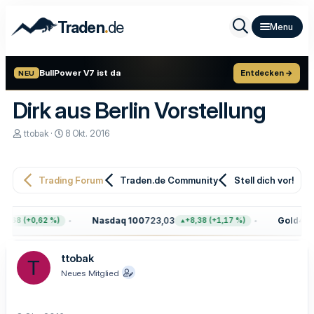
.
Traden
de
BullPower V7 ist da
Entdecken →
NEU
Dirk aus Berlin Vorstellung
E
E
ttobak
8 Okt. 2016
r
r
s
s
t
t
e
e
Trading Forum
Traden.de Community
Stell dich vor!
l
l
l
l
e
t
Nasdaq 100
723,03
Gold
4.39
7,68 (+0,62 %)
+8,38 (+1,17 %)
r
a
m
ttobak
T
Neues Mitglied