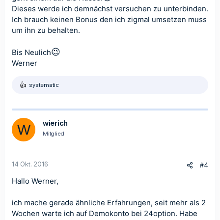
Dieses werde ich demnächst versuchen zu unterbinden.
Ich brauch keinen Bonus den ich zigmal umsetzen muss
um ihn zu behalten.
😉
Bis Neulich
Werner
systematic
R
e
a
k
t
wierich
W
i
Mitglied
o
n
e
n
14 Okt. 2016
#4
:
Hallo Werner,
ich mache gerade ähnliche Erfahrungen, seit mehr als 2
Wochen warte ich auf Demokonto bei 24option. Habe