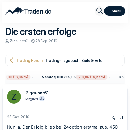
.
Traden
de
Die ersten erfolge
E
E
Zigeuner61
28 Sep. 2016
r
r
s
s
t
t
e
e
Trading Forum
Trading-Tagebuch, Ziele & Erfolge
l
l
l
l
e
t
Nasdaq 100
715,35
Gold
4.3
12,42 (−0,16 %)
−1,95 (−0,27 %)
r
a
m
Zigeuner61
Z
Mitglied
28 Sep. 2016
#1
Nun ja. Der Erfolg blieb bei 24option erstmal aus. 450