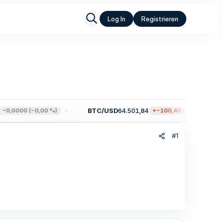
Log In
Registrieren
BTC/USD
64.501,84
0,0000 (−0,00 %)
−100,48 (−0,16 %)
#1