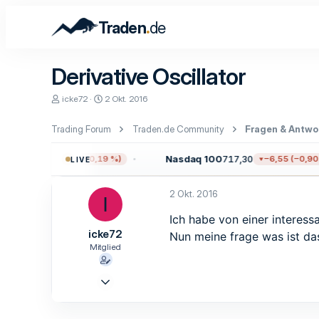
.
Traden
de
Derivative Oscillator
E
E
icke72
2 Okt. 2016
r
r
s
s
Trading Forum
Traden.de Community
Fragen & Antwo
t
t
e
e
l
l
.722,12
Nasdaq 100
717,30
−14,40 (−0,19 %)
−6,55 (−0,90 %
LIVE
l
l
e
t
r
a
2 Okt. 2016
I
m
Ich habe von einer interess
icke72
Nun meine frage was ist das
Mitglied
2 Okt. 2016
5
0