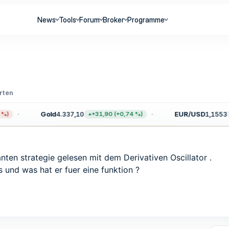
News
Tools
Forum
Broker
Programme
rten
Gold
4.337,10
EUR/USD
1,1553
)
+31,90 (+0,74 %)
−
anten strategie gelesen mit dem Derivativen Oscillator .
 und was hat er fuer eine funktion ?