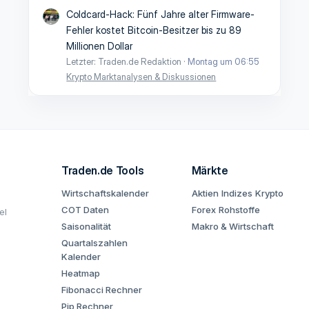
Coldcard-Hack: Fünf Jahre alter Firmware-
Fehler kostet Bitcoin-Besitzer bis zu 89
Millionen Dollar
Letzter: Traden.de Redaktion
Montag um 06:55
Krypto Marktanalysen & Diskussionen
Traden.de Tools
Märkte
Wirtschaftskalender
Aktien
Indizes
Krypto
COT Daten
Forex
Rohstoffe
el
Saisonalität
Makro & Wirtschaft
Quartalszahlen
Kalender
Heatmap
Fibonacci Rechner
Pip Rechner