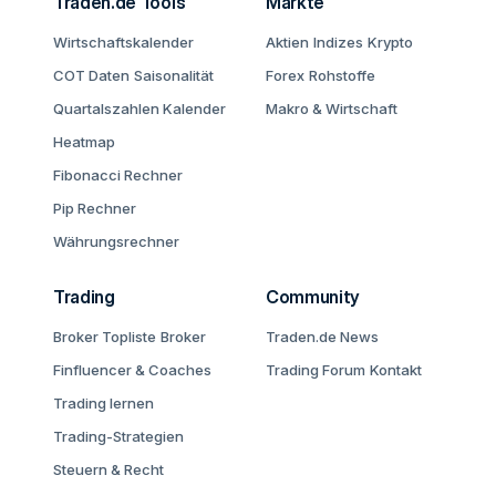
Traden.de Tools
Märkte
Wirtschaftskalender
Aktien
Indizes
Krypto
COT Daten
Saisonalität
Forex
Rohstoffe
Quartalszahlen Kalender
Makro & Wirtschaft
Heatmap
Fibonacci Rechner
Pip Rechner
Währungsrechner
Trading
Community
Broker Topliste
Broker
Traden.de News
Finfluencer & Coaches
Trading Forum
Kontakt
Trading lernen
Trading-Strategien
Steuern & Recht