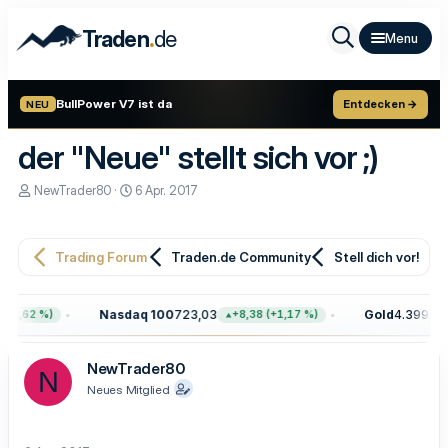
.
Traden
de
BullPower V7 ist da
Entdecken →
NEU
der "Neue" stellt sich vor ;)
E
E
NewTrader80
6 Apr. 2017
r
r
s
s
t
t
e
e
Trading Forum
Traden.de Community
Stell dich vor!
l
l
l
l
e
t
Nasdaq 100
723,03
Gold
4.399,70
+0,62 %)
+8,38 (+1,17 %)
r
a
m
NewTrader80
N
Neues Mitglied