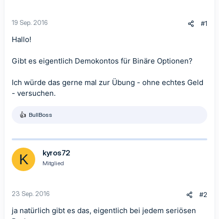
19 Sep. 2016
#1
Hallo!
Gibt es eigentlich Demokontos für Binäre Optionen?
Ich würde das gerne mal zur Übung - ohne echtes Geld
- versuchen.
BullBoss
R
e
a
k
t
kyros72
K
i
Mitglied
o
n
e
n
23 Sep. 2016
#2
:
ja natürlich gibt es das, eigentlich bei jedem seriösen