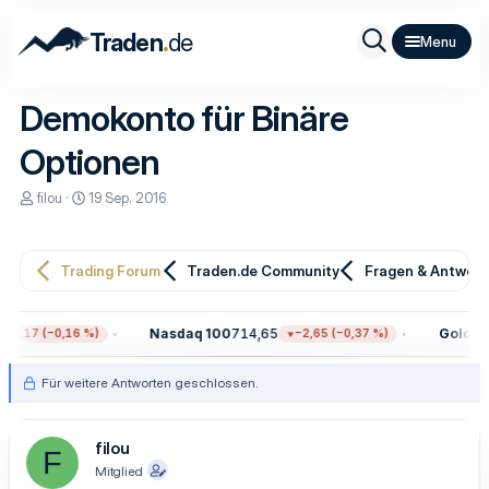
.
Traden
de
Demokonto für Binäre
Optionen
E
E
filou
19 Sep. 2016
r
r
s
s
t
t
e
e
Trading Forum
Traden.de Community
Fragen & Antwor
l
l
l
l
e
t
Nasdaq 100
714,65
Gold
4.31
2,17 (−0,16 %)
−2,65 (−0,37 %)
r
a
m
Für weitere Antworten geschlossen.
filou
F
Mitglied