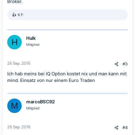
Broker.
K.F.
R
e
a
k
t
Hulk
H
i
Mitglied
o
n
e
n
26 Sep. 2016
#3
:
Ich hab meins bei IQ Option kostet nix und man kann mit
mind. Einsatz von nur einem Euro Traden
marcoBSC92
M
Mitglied
26 Sep. 2016
#4