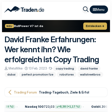
.
Traden
de
BullPower V7 ist da
Entdecken →
NEU
David Franke Erfahrungen:
Wer kennt ihn? Wie
erfolgreich ist Copy Trading
E
E
S
MetaMike
13 Feb. 2023
copy trading
david franke
r
r
c
dubai
perfect promotion fze
roboforex
wallstreetbros
s
s
h
t
t
l
e
e
a
l
l
g
l
l
w
Trading Forum
Trading-Tagebuch, Ziele & Erfolge
e
t
o
r
a
r
m
t
Nasdaq 100
723,03
Gold
4.399,70
+0,59 %)
+8,38 (+1,17 %)
e