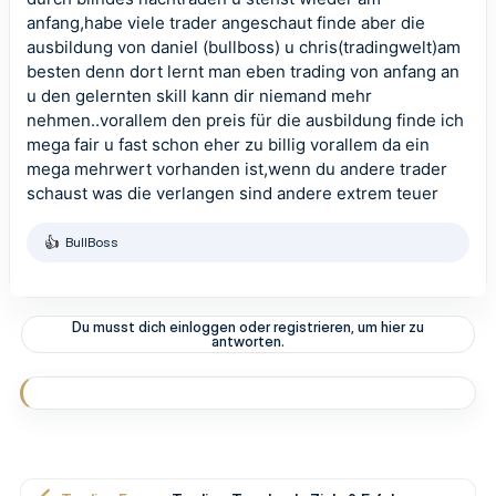
anfang,habe viele trader angeschaut finde aber die
ausbildung von daniel (bullboss) u chris(
tradingwelt
)am
besten denn dort lernt man eben trading von anfang an
u den gelernten skill kann dir niemand mehr
nehmen..vorallem den preis für die ausbildung finde ich
mega fair u fast schon eher zu billig vorallem da ein
mega mehrwert vorhanden ist,wenn du andere trader
schaust was die verlangen sind andere extrem teuer
BullBoss
R
e
a
k
t
Du musst dich einloggen oder registrieren, um hier zu
i
antworten.
o
n
e
n
: