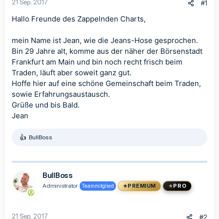
21 Sep. 2017
#1
Hallo Freunde des Zappelnden Charts,
mein Name ist Jean, wie die Jeans-Hose gesprochen.
Bin 29 Jahre alt, komme aus der näher der Börsenstadt
Frankfurt am Main und bin noch recht frisch beim
Traden, läuft aber soweit ganz gut.
Hoffe hier auf eine schöne Gemeinschaft beim Traden,
sowie Erfahrungsaustausch.
Grüße und bis Bald.
Jean
BullBoss
R
e
a
k
t
BullBoss
i
Administrator
Teammitglied
PREMIUM
PRO
o
n
e
n
21 Sep. 2017
#2
: