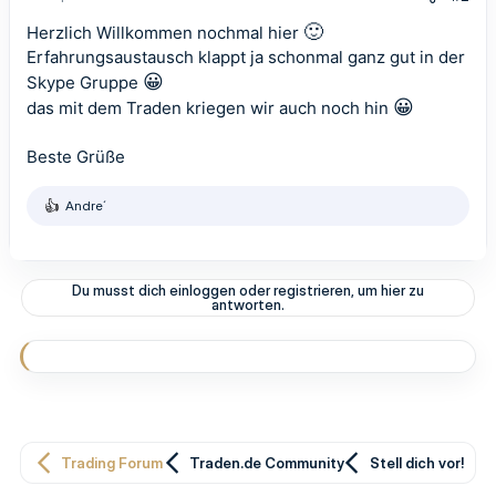
🙂
Herzlich Willkommen nochmal hier
Erfahrungsaustausch klappt ja schonmal ganz gut in der
😀
Skype Gruppe
😀
das mit dem Traden kriegen wir auch noch hin
Beste Grüße
Andre´
R
e
a
k
t
Du musst dich einloggen oder registrieren, um hier zu
i
antworten.
o
n
e
n
:
Trading Forum
Traden.de Community
Stell dich vor!